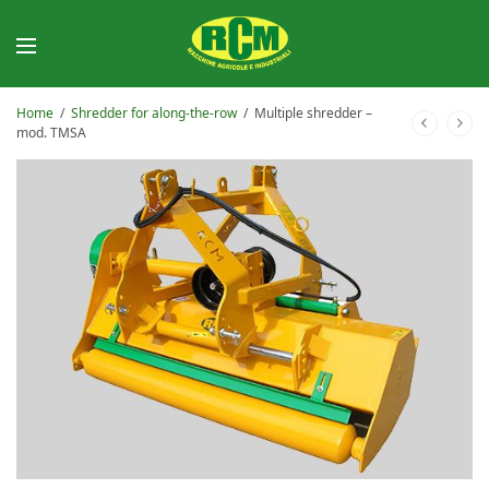
Home
/
Shredder for along-the-row
/
Multiple shredder –
mod. TMSA