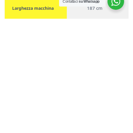
Contattaci
su Whatsapp
187 cm
Larghezza macchina
80 cm
Lunghezza macchina
Altezza macchina
100 cm
Potenza trattore min.-
70-95 CV
max.
Martelli
n° 18
Coltelli
n°38
Peso
474 Kg