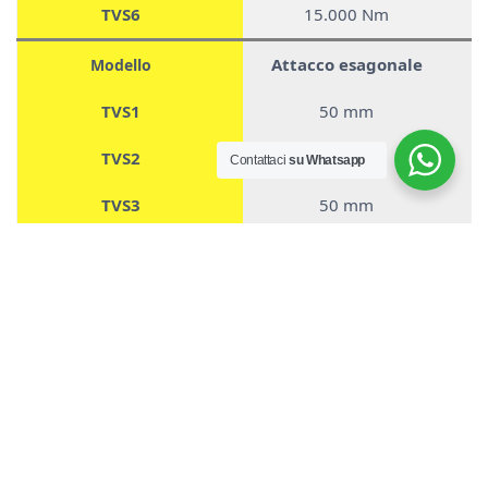
TVS6
15.000 Nm
Attacco esagonale
Modello
TVS1
50 mm
TVS2
50 mm
Contattaci
su Whatsapp
TVS3
50 mm
TVS4
70 mm
TVS5
70 mm
TVS6
70 mm
Peso escavatore min.-
Modello
max.
TVS1
12-25 qt.