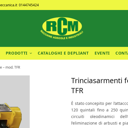
ccanica.it
0144745424
PRODOTTI
CATALOGHI E DEPLIANT
EVENTI
CONT
re – mod. TFR
Trinciasarmenti 
TFR
È stato concepito per l’attacc
120 quintali fino a 250 quin
circuiti oleodinamici del
l’eliminazione di arbusti e 