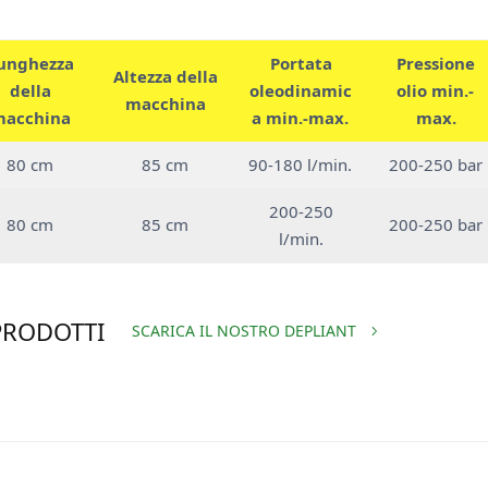
unghezza
Portata
Pressione
Altezza della
della
oleodinamic
olio min.-
macchina
macchina
a min.-max.
max.
80 cm
85 cm
90-180 l/min.
200-250 bar
200-250
80 cm
85 cm
200-250 bar
l/min.
PRODOTTI
SCARICA IL NOSTRO DEPLIANT