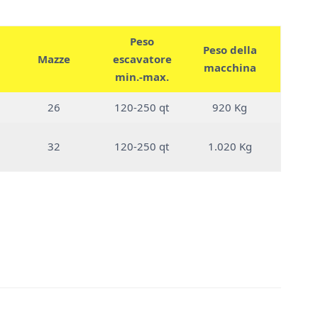
Peso
Peso della
Mazze
escavatore
macchina
min.-max.
26
120-250 qt
920 Kg
32
120-250 qt
1.020 Kg