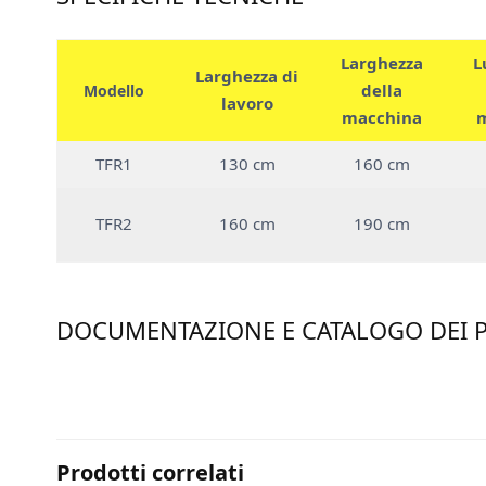
Larghezza
L
Larghezza di
della
Modello
lavoro
macchina
TFR1
130 cm
160 cm
TFR2
160 cm
190 cm
DOCUMENTAZIONE E CATALOGO DEI 
Prodotti correlati