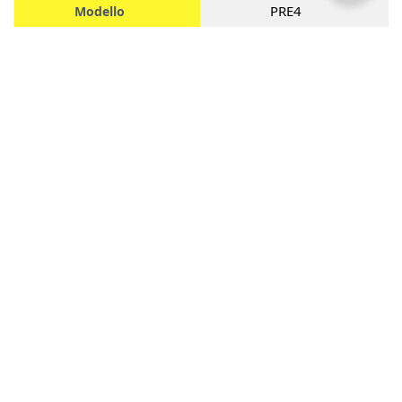
PRE4
Modello
1768 mm
Larghezza di lavoro
1790 mm
Larghezza
Lunghezza
1078 mm
Altezza
680 mm
Peso dell'escavatore
40-60 qt
min.-max.
Peso della macchina
209 Kg