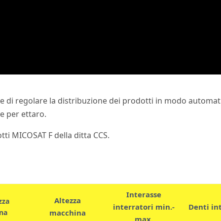
i regolare la distribuzione dei prodotti in modo automatico
re per ettaro.
tti MICOSAT F della ditta CCS.
Interasse
Altezza
zza
interratori min.-
Denti in
na
macchina
max.