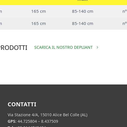
m
165 cm
85-140 cm
n°
m
165 cm
85-140 cm
n°
PRODOTTI
SCARICA IL NOSTRO DEPLIANT
CONTATTI
Via Stazione 4/A, 15010 Alice Bel Colle (AL)
GPS:
44.725804 – 8.437509