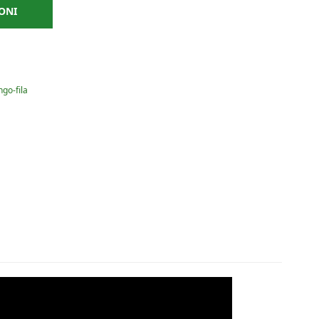
ONI
ngo-fila