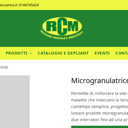
ccanica.it
0144745424
PRODOTTI
CATALOGHI E DEPLIANT
EVENTI
CONT
MIG46
Microgranulatri
Permette di rinforzare la vite e
malattie che intaccano la loro
contempo semplice, progettat
lineare prodotti microgranular
due interratori fino ad una p