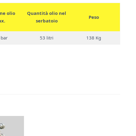
ne olio
Quantità olio nel
Peso
x.
serbatoio
 bar
53 litri
138 Kg