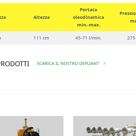
Portata
Pressio
Altezza
oleodinamica
zza
ma
min.-max.
m
111 cm
45-71 l/min.
275
PRODOTTI
SCARICA IL NOSTRO DEPLIANT